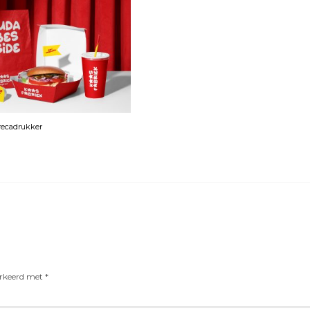
orecadrukker
arkeerd met
*