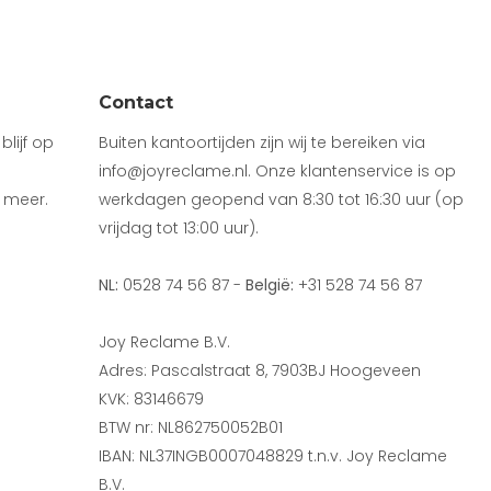
Contact
lijf op
Buiten kantoortijden zijn wij te bereiken via
info@joyreclame.nl. Onze klantenservice is op
 meer.
werkdagen geopend van 8:30 tot 16:30 uur (op
vrijdag tot 13:00 uur).
NL:
0528 74 56 87 -
België:
+31 528 74 56 87
Joy Reclame B.V.
Adres: Pascalstraat 8, 7903BJ Hoogeveen
KVK: 83146679
BTW nr: NL862750052B01
IBAN: NL37INGB0007048829 t.n.v. Joy Reclame
B.V.