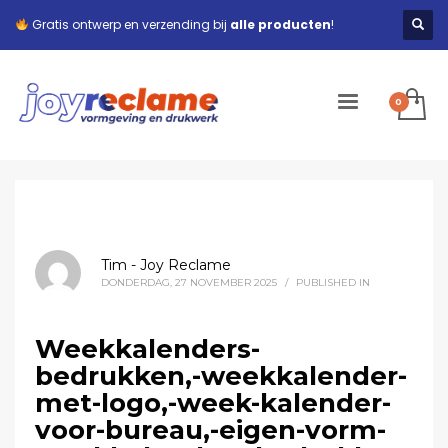
Gratis ontwerp en verzending bij
alle producten
!
Tim - Joy Reclame
DONDERDAG, 27 NOVEMBER 2025
/
PUBLISHED IN
Weekkalenders-
bedrukken,-weekkalender-
met-logo,-week-kalender-
voor-bureau,-eigen-vorm-