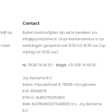
Contact
lijf op
Buiten kantoortijden zijn wij te bereiken via
info@joyreclame.nl. Onze klantenservice is op
 meer.
werkdagen geopend van 8:30 tot 16:30 uur (op
vrijdag tot 13:00 uur).
NL:
0528 74 56 87 -
België:
+31 528 74 56 87
Joy Reclame B.V.
Adres: Pascalstraat 8, 7903BJ Hoogeveen
KVK: 83146679
BTW nr: NL862750052B01
IBAN: NL37INGB0007048829 t.n.v. Joy Reclame
B.V.