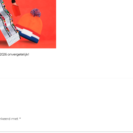
026 onvergetelijk!
arkeerd met
*