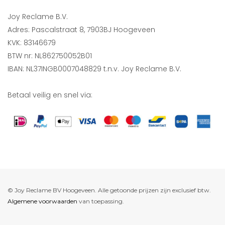
Joy Reclame B.V.
Adres: Pascalstraat 8, 7903BJ Hoogeveen
KVK: 83146679
BTW nr: NL862750052B01
IBAN: NL37INGB0007048829 t.n.v. Joy Reclame B.V.
Betaal veilig en snel via:
© Joy Reclame BV Hoogeveen. Alle getoonde prijzen zijn exclusief btw.
Algemene voorwaarden
van toepassing.