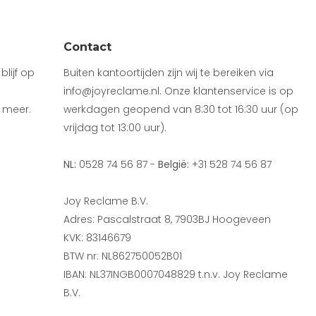
Contact
lijf op
Buiten kantoortijden zijn wij te bereiken via
info@joyreclame.nl. Onze klantenservice is op
 meer.
werkdagen geopend van 8:30 tot 16:30 uur (op
vrijdag tot 13:00 uur).
NL:
0528 74 56 87 -
België:
+31 528 74 56 87
Joy Reclame B.V.
Adres: Pascalstraat 8, 7903BJ Hoogeveen
KVK: 83146679
BTW nr: NL862750052B01
IBAN: NL37INGB0007048829 t.n.v. Joy Reclame
B.V.