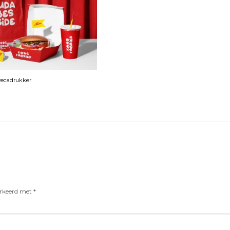
orecadrukker
arkeerd met
*