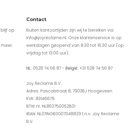
Contact
lijf op
Buiten kantoortijden zijn wij te bereiken via
info@joyreclame.nl. Onze klantenservice is op
 meer.
werkdagen geopend van 8:30 tot 16:30 uur (op
vrijdag tot 13:00 uur).
NL:
0528 74 56 87 -
België:
+31 528 74 56 87
Joy Reclame B.V.
Adres: Pascalstraat 8, 7903BJ Hoogeveen
KVK: 83146679
BTW nr: NL862750052B01
IBAN: NL37INGB0007048829 t.n.v. Joy Reclame
B.V.