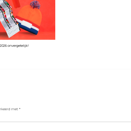
026 onvergetelijk!
arkeerd met
*