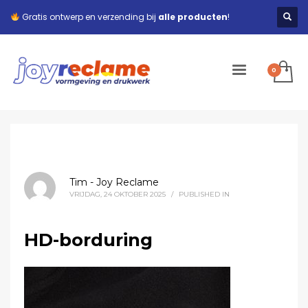
Gratis ontwerp en verzending bij
alle producten
!
Tim - Joy Reclame
VRIJDAG, 24 OKTOBER 2025
/
PUBLISHED IN
HD-borduring