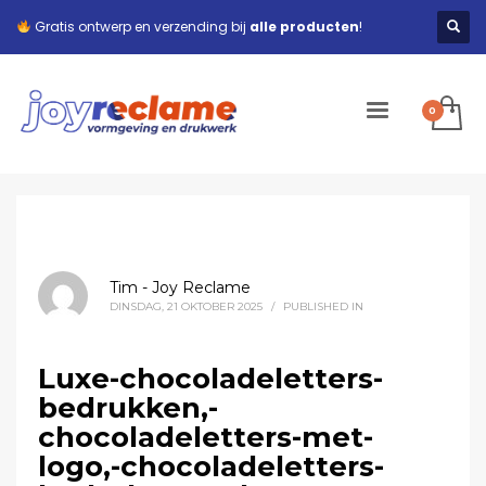
Gratis ontwerp en verzending bij
alle producten
!
Tim - Joy Reclame
DINSDAG, 21 OKTOBER 2025
/
PUBLISHED IN
Luxe-chocoladeletters-
bedrukken,-
chocoladeletters-met-
logo,-chocoladeletters-