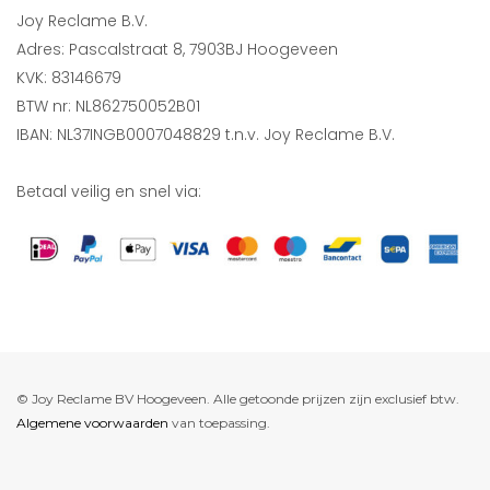
Joy Reclame B.V.
Adres: Pascalstraat 8, 7903BJ Hoogeveen
KVK: 83146679
BTW nr: NL862750052B01
IBAN: NL37INGB0007048829 t.n.v. Joy Reclame B.V.
Betaal veilig en snel via:
© Joy Reclame BV Hoogeveen. Alle getoonde prijzen zijn exclusief btw.
Algemene voorwaarden
van toepassing.