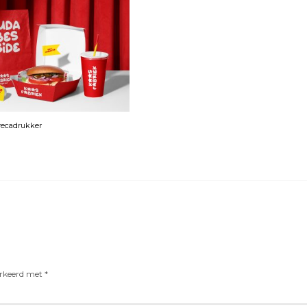
orecadrukker
arkeerd met
*