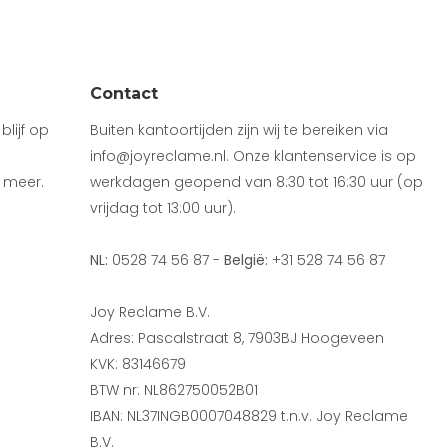
Contact
lijf op
Buiten kantoortijden zijn wij te bereiken via
info@joyreclame.nl. Onze klantenservice is op
 meer.
werkdagen geopend van 8:30 tot 16:30 uur (op
vrijdag tot 13:00 uur).
NL:
0528 74 56 87 -
België:
+31 528 74 56 87
Joy Reclame B.V.
Adres: Pascalstraat 8, 7903BJ Hoogeveen
KVK: 83146679
BTW nr: NL862750052B01
IBAN: NL37INGB0007048829 t.n.v. Joy Reclame
B.V.