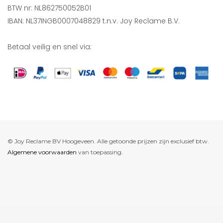
BTW nr: NL862750052B01
IBAN: NL37INGB0007048829 t.n.v. Joy Reclame B.V.
Betaal veilig en snel via:
© Joy Reclame BV Hoogeveen. Alle getoonde prijzen zijn exclusief btw.
Algemene voorwaarden
van toepassing.
De waardering van www.joyreclame.nl bij
WebwinkelKeur Reviews
is