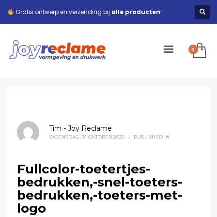
Gratis ontwerp en verzending bij
alle producten
!
Tim - Joy Reclame
WOENSDAG, 01 OKTOBER 2025
/
PUBLISHED IN
Fullcolor-toetertjes-
bedrukken,-snel-toeters-
bedrukken,-toeters-met-
logo