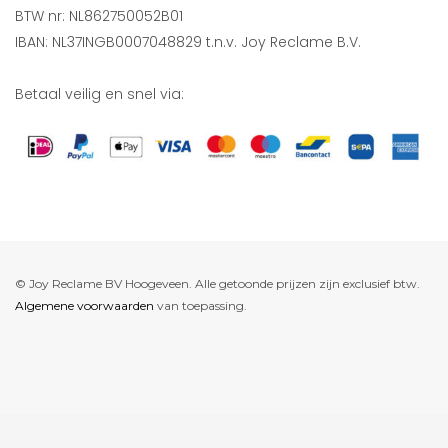
BTW nr: NL862750052B01
IBAN: NL37INGB0007048829 t.n.v. Joy Reclame B.V.
Betaal veilig en snel via:
© Joy Reclame BV Hoogeveen. Alle getoonde prijzen zijn exclusief btw.
Algemene voorwaarden
van toepassing.
De waardering van www.joyreclame.nl bij
WebwinkelKeur Reviews
is