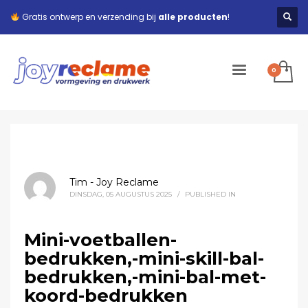
Gratis ontwerp en verzending bij
alle producten
!
Tim - Joy Reclame
DINSDAG, 05 AUGUSTUS 2025
/
PUBLISHED IN
Mini-voetballen-
bedrukken,-mini-skill-bal-
bedrukken,-mini-bal-met-
koord-bedrukken