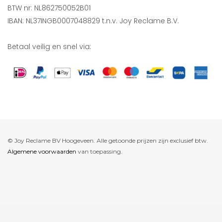
BTW nr: NL862750052B01
IBAN: NL37INGB0007048829 t.n.v. Joy Reclame B.V.
Betaal veilig en snel via:
© Joy Reclame BV Hoogeveen. Alle getoonde prijzen zijn exclusief btw.
Algemene voorwaarden
van toepassing.
De waardering van www.joyreclame.nl bij
WebwinkelKeur Reviews
is