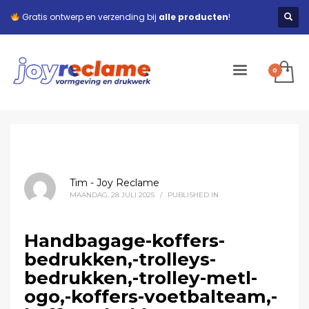
Gratis ontwerp en verzending bij
alle producten
!
Tim - Joy Reclame
MAANDAG, 28 JULI 2025
/
PUBLISHED IN
Handbagage-koffers-
bedrukken,-trolleys-
bedrukken,-trolley-metl-
ogo,-koffers-voetbalteam,-