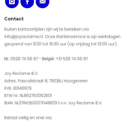
Contact
Buiten kantoortijden zijn wij te bereiken via
info@joyreclame.nl. Onze klantenservice is op werkdagen
geopend van 8:30 tot 16:30 uur (op vrijdag tot 13:00 uur).
NL:
0528 74 56 87 -
België:
+31 528 74 56 87
Joy Reclame B.V.
Adres: Pascalstraat 8, 7903BJ Hoogeveen
KVK: 83146679
BTW nr: NL862750052B01
IBAN: NL37INGB0007048829 t.n.v. Joy Reclame B.V.
Betaal veilig en snel via: