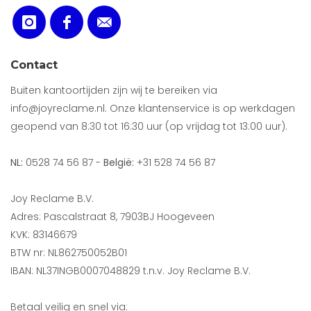
Contact
Buiten kantoortijden zijn wij te bereiken via
info@joyreclame.nl. Onze klantenservice is op werkdagen
geopend van 8:30 tot 16:30 uur (op vrijdag tot 13:00 uur).
NL:
0528 74 56 87 -
België:
+31 528 74 56 87
Joy Reclame B.V.
Adres: Pascalstraat 8, 7903BJ Hoogeveen
KVK: 83146679
BTW nr: NL862750052B01
IBAN: NL37INGB0007048829 t.n.v. Joy Reclame B.V.
Betaal veilig en snel via: