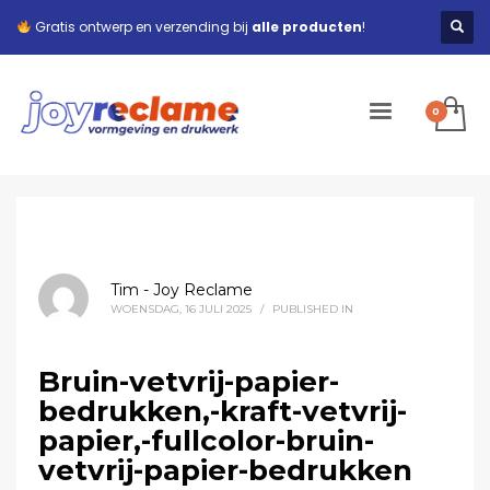
Gratis ontwerp en verzending bij
alle producten
!
Tim - Joy Reclame
WOENSDAG, 16 JULI 2025
/
PUBLISHED IN
Bruin-vetvrij-papier-
bedrukken,-kraft-vetvrij-
papier,-fullcolor-bruin-
vetvrij-papier-bedrukken