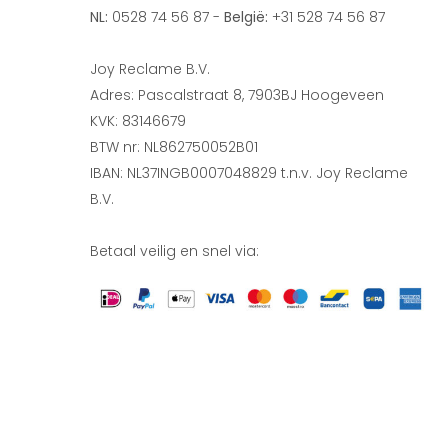
NL:
0528 74 56 87 -
België:
+31 528 74 56 87
Joy Reclame B.V.
Adres: Pascalstraat 8, 7903BJ Hoogeveen
KVK: 83146679
BTW nr: NL862750052B01
IBAN: NL37INGB0007048829 t.n.v. Joy Reclame
B.V.
Betaal veilig en snel via: