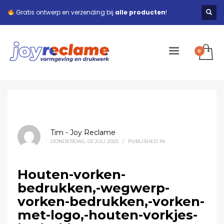
Gratis ontwerp en verzending bij
alle producten
!
Tim - Joy Reclame
DONDERDAG, 03 JULI 2025
/
PUBLISHED IN
Houten-vorken-
bedrukken,-wegwerp-
vorken-bedrukken,-vorken-
met-logo,-houten-vorkjes-