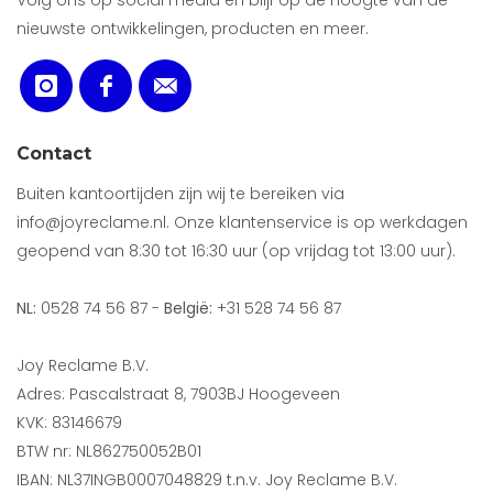
Volg ons op social media en blijf op de hoogte van de
nieuwste ontwikkelingen, producten en meer.
Contact
Buiten kantoortijden zijn wij te bereiken via
info@joyreclame.nl. Onze klantenservice is op werkdagen
geopend van 8:30 tot 16:30 uur (op vrijdag tot 13:00 uur).
NL:
0528 74 56 87 -
België:
+31 528 74 56 87
Joy Reclame B.V.
Adres: Pascalstraat 8, 7903BJ Hoogeveen
KVK: 83146679
BTW nr: NL862750052B01
IBAN: NL37INGB0007048829 t.n.v. Joy Reclame B.V.