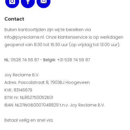
Contact
Buiten kantoortijden zijn wij te bereiken via
info@joyreclame.nl. Onze klantenservice is op werkdagen
geopend van 8:30 tot 16:30 uur (op vrijdag tot 13:00 uur).
NL:
0528 74 56 87 -
België:
+31 528 74 56 87
Joy Reclame B.V.
Adres: Pascalstraat 8, 7903BJ Hoogeveen
KVK: 83146679
BTW nr: NL862750052B01
IBAN: NL37INGB0007048829 t.n.v. Joy Reclame B.V.
Betaal veilig en snel via: