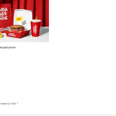
orecadrukker
arkeerd met
*