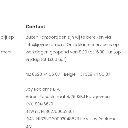
Contact
lijf op
Buiten kantoortijden zijn wij te bereiken via
info@joyreclame.nl. Onze klantenservice is op
 meer.
werkdagen geopend van 8:30 tot 16:30 uur (op
vrijdag tot 13:00 uur).
NL:
0528 74 56 87 -
België:
+31 528 74 56 87
Joy Reclame B.V.
Adres: Pascalstraat 8, 7903BJ Hoogeveen
KVK: 83146679
BTW nr: NL862750052B01
IBAN: NL37INGB0007048829 t.n.v. Joy Reclame
B.V.