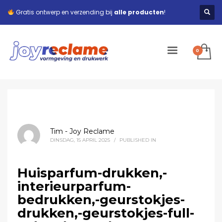
Gratis ontwerp en verzending bij
alle producten
!
Tim - Joy Reclame
DINSDAG, 15 APRIL 2025
/
PUBLISHED IN
Huisparfum-drukken,-
interieurparfum-
bedrukken,-geurstokjes-
drukken,-geurstokjes-full-