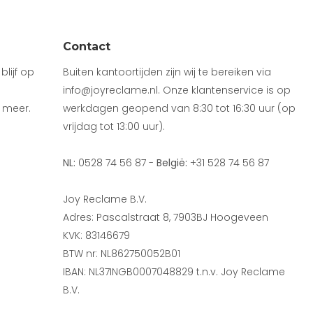
Contact
lijf op
Buiten kantoortijden zijn wij te bereiken via
info@joyreclame.nl. Onze klantenservice is op
 meer.
werkdagen geopend van 8:30 tot 16:30 uur (op
vrijdag tot 13:00 uur).
NL:
0528 74 56 87 -
België:
+31 528 74 56 87
Joy Reclame B.V.
Adres: Pascalstraat 8, 7903BJ Hoogeveen
KVK: 83146679
BTW nr: NL862750052B01
IBAN: NL37INGB0007048829 t.n.v. Joy Reclame
B.V.