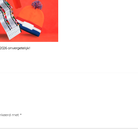
026 onvergetelijk!
arkeerd met
*