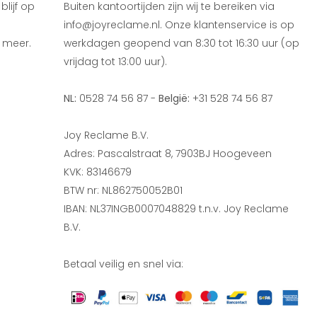
lijf op
Buiten kantoortijden zijn wij te bereiken via
info@joyreclame.nl. Onze klantenservice is op
 meer.
werkdagen geopend van 8:30 tot 16:30 uur (op
vrijdag tot 13:00 uur).
NL:
0528 74 56 87 -
België:
+31 528 74 56 87
Joy Reclame B.V.
Adres: Pascalstraat 8, 7903BJ Hoogeveen
KVK: 83146679
BTW nr: NL862750052B01
IBAN: NL37INGB0007048829 t.n.v. Joy Reclame
B.V.
Betaal veilig en snel via: