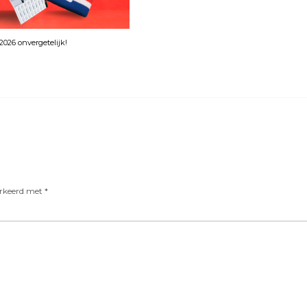
026 onvergetelijk!
arkeerd met
*