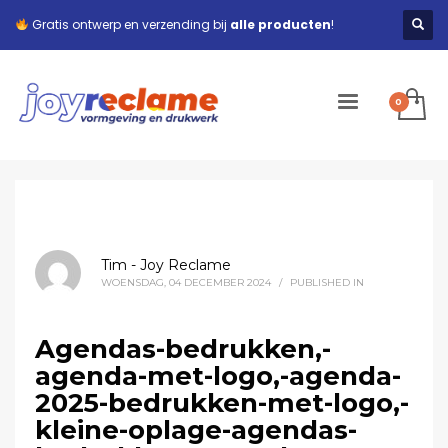
Gratis ontwerp en verzending bij
alle producten
!
Tim - Joy Reclame
WOENSDAG, 04 DECEMBER 2024
/
PUBLISHED IN
Agendas-bedrukken,-
agenda-met-logo,-agenda-
2025-bedrukken-met-logo,-
kleine-oplage-agendas-