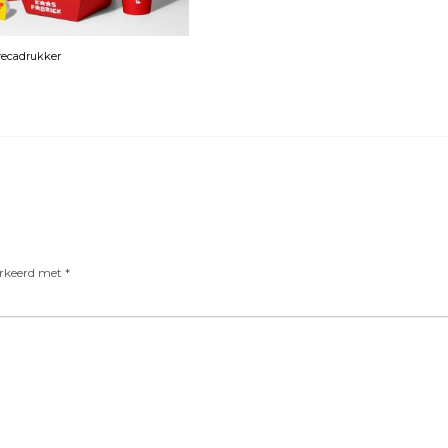
orecadrukker
arkeerd met
*