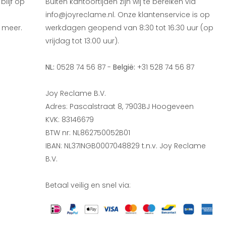
lijf op
Buiten kantoortijden zijn wij te bereiken via
info@joyreclame.nl. Onze klantenservice is op
 meer.
werkdagen geopend van 8:30 tot 16:30 uur (op
vrijdag tot 13:00 uur).
NL:
0528 74 56 87 -
België:
+31 528 74 56 87
Joy Reclame B.V.
Adres: Pascalstraat 8, 7903BJ Hoogeveen
KVK: 83146679
BTW nr: NL862750052B01
IBAN: NL37INGB0007048829 t.n.v. Joy Reclame
B.V.
Betaal veilig en snel via: