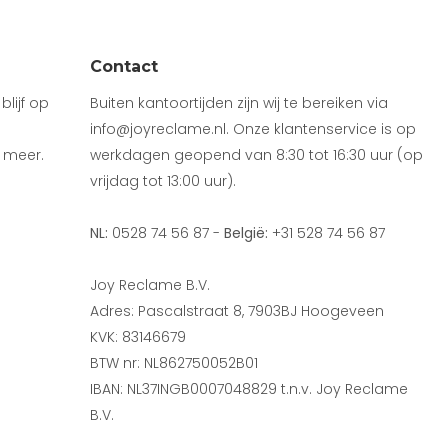
Contact
lijf op
Buiten kantoortijden zijn wij te bereiken via
info@joyreclame.nl. Onze klantenservice is op
 meer.
werkdagen geopend van 8:30 tot 16:30 uur (op
vrijdag tot 13:00 uur).
NL:
0528 74 56 87 -
België:
+31 528 74 56 87
Joy Reclame B.V.
Adres: Pascalstraat 8, 7903BJ Hoogeveen
KVK: 83146679
BTW nr: NL862750052B01
IBAN: NL37INGB0007048829 t.n.v. Joy Reclame
B.V.