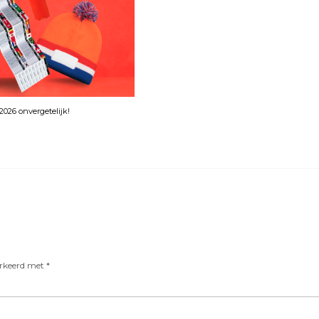
026 onvergetelijk!
arkeerd met
*