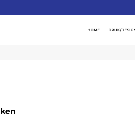
HOME
DRUK/DESIG
kken