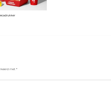
orecadrukker
arkeerd met
*