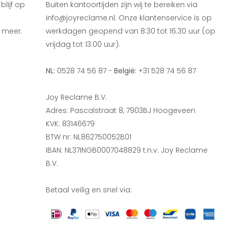
lijf op
Buiten kantoortijden zijn wij te bereiken via
info@joyreclame.nl. Onze klantenservice is op
 meer.
werkdagen geopend van 8:30 tot 16:30 uur (op
vrijdag tot 13:00 uur).
NL:
0528 74 56 87 -
België:
+31 528 74 56 87
Joy Reclame B.V.
Adres: Pascalstraat 8, 7903BJ Hoogeveen
KVK: 83146679
BTW nr: NL862750052B01
IBAN: NL37INGB0007048829 t.n.v. Joy Reclame
B.V.
Betaal veilig en snel via: