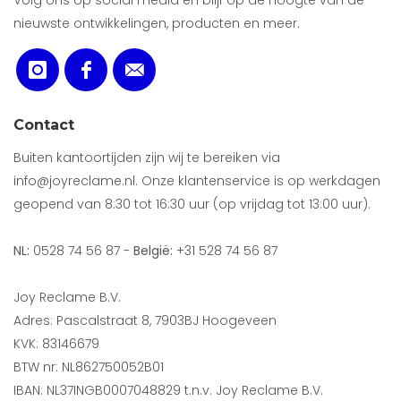
Volg ons op social media en blijf op de hoogte van de
nieuwste ontwikkelingen, producten en meer.
Contact
Buiten kantoortijden zijn wij te bereiken via
info@joyreclame.nl. Onze klantenservice is op werkdagen
geopend van 8:30 tot 16:30 uur (op vrijdag tot 13:00 uur).
NL:
0528 74 56 87 -
België:
+31 528 74 56 87
Joy Reclame B.V.
Adres: Pascalstraat 8, 7903BJ Hoogeveen
KVK: 83146679
BTW nr: NL862750052B01
IBAN: NL37INGB0007048829 t.n.v. Joy Reclame B.V.