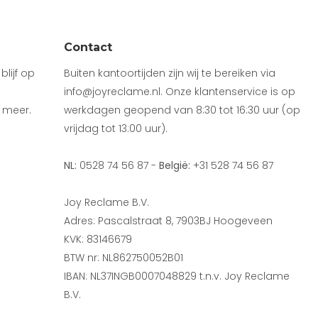
Contact
lijf op
Buiten kantoortijden zijn wij te bereiken via
info@joyreclame.nl. Onze klantenservice is op
 meer.
werkdagen geopend van 8:30 tot 16:30 uur (op
vrijdag tot 13:00 uur).
NL:
0528 74 56 87 -
België:
+31 528 74 56 87
Joy Reclame B.V.
Adres: Pascalstraat 8, 7903BJ Hoogeveen
KVK: 83146679
BTW nr: NL862750052B01
IBAN: NL37INGB0007048829 t.n.v. Joy Reclame
B.V.