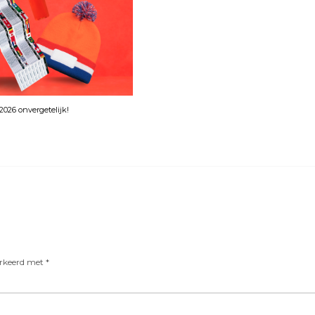
026 onvergetelijk!
arkeerd met
*