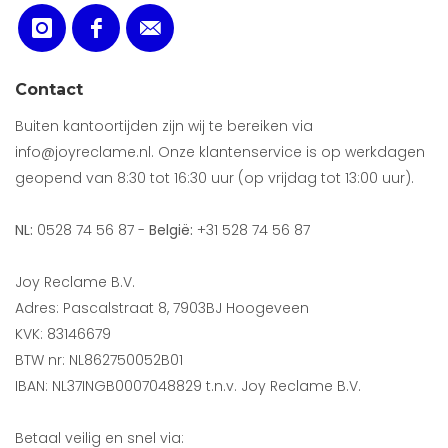
Contact
Buiten kantoortijden zijn wij te bereiken via
info@joyreclame.nl. Onze klantenservice is op werkdagen
geopend van 8:30 tot 16:30 uur (op vrijdag tot 13:00 uur).
NL:
0528 74 56 87 -
België:
+31 528 74 56 87
Joy Reclame B.V.
Adres: Pascalstraat 8, 7903BJ Hoogeveen
KVK: 83146679
BTW nr: NL862750052B01
IBAN: NL37INGB0007048829 t.n.v. Joy Reclame B.V.
Betaal veilig en snel via: