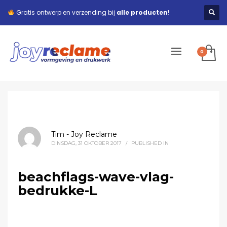
Gratis ontwerp en verzending bij
alle producten
!
Tim - Joy Reclame
DINSDAG, 31 OKTOBER 2017
/
PUBLISHED IN
beachflags-wave-vlag-
bedrukke-L