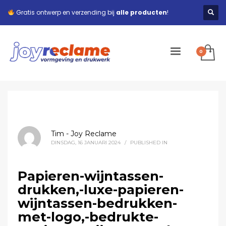
Gratis ontwerp en verzending bij
alle producten
!
Tim - Joy Reclame
DINSDAG, 16 JANUARI 2024
/
PUBLISHED IN
Papieren-wijntassen-
drukken,-luxe-papieren-
wijntassen-bedrukken-
met-logo,-bedrukte-