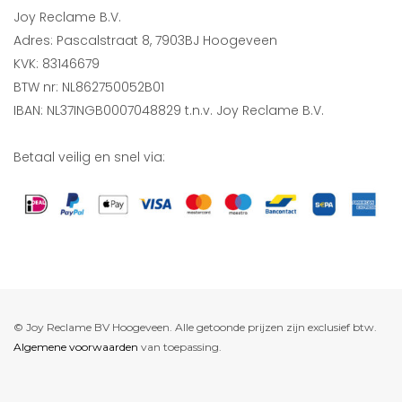
Joy Reclame B.V.
Adres: Pascalstraat 8, 7903BJ Hoogeveen
KVK: 83146679
BTW nr: NL862750052B01
IBAN: NL37INGB0007048829 t.n.v. Joy Reclame B.V.
Betaal veilig en snel via:
© Joy Reclame BV Hoogeveen. Alle getoonde prijzen zijn exclusief btw.
Algemene voorwaarden
van toepassing.