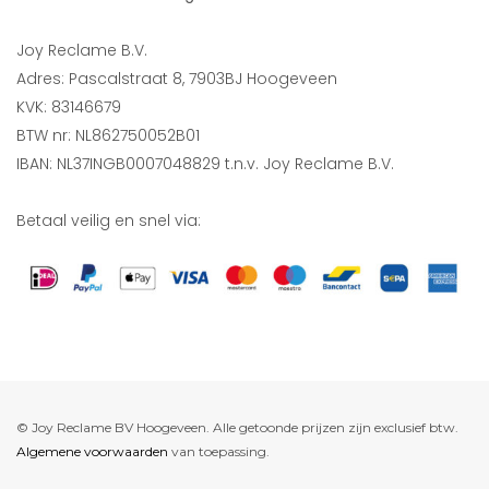
Joy Reclame B.V.
Adres: Pascalstraat 8, 7903BJ Hoogeveen
KVK: 83146679
BTW nr: NL862750052B01
IBAN: NL37INGB0007048829 t.n.v. Joy Reclame B.V.
Betaal veilig en snel via:
© Joy Reclame BV Hoogeveen. Alle getoonde prijzen zijn exclusief btw.
Algemene voorwaarden
van toepassing.