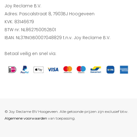
Joy Reclame B.V.
Adres: Pascalstraat 8, 7903BJ Hoogeveen
KVK: 83146679
BTW nr: NL862750052B01
IBAN: NL37INGB0007048829 t.n.v. Joy Reclame B.V.
Betaal veilig en snel via:
© Joy Reclame BV Hoogeveen. Alle getoonde prijzen zijn exclusief btw.
Algemene voorwaarden
van toepassing.