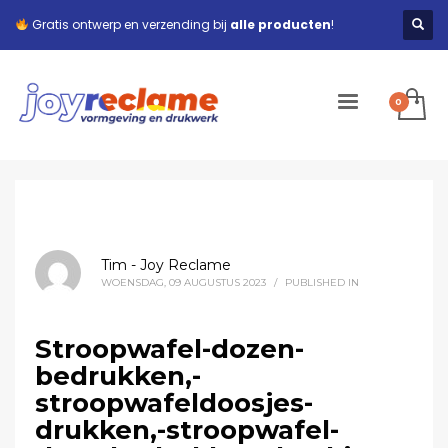
Gratis ontwerp en verzending bij
alle producten
!
Tim - Joy Reclame
WOENSDAG, 09 AUGUSTUS 2023
/
PUBLISHED IN
Stroopwafel-dozen-
bedrukken,-
stroopwafeldoosjes-
drukken,-stroopwafel-