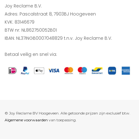
Joy Reclame B.V.
Adres: Pascalstraat 8, 7903BJ Hoogeveen
KVK: 83146679
BTW nr: NL862750052B01
IBAN: NL37INGB0007048829 t.n.v. Joy Reclame B.V.
Betaal veilig en snel via:
© Joy Reclame BV Hoogeveen. Alle getoonde prijzen zijn exclusief btw.
Algemene voorwaarden
van toepassing.