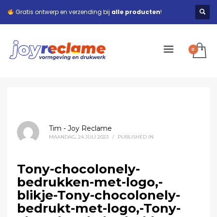
Gratis ontwerp en verzending bij
alle producten
!
Tim - Joy Reclame
MAANDAG, 24 JULI 2023
/
PUBLISHED IN
Tony-chocolonely-
bedrukken-met-logo,-
blikje-Tony-chocolonely-
bedrukt-met-logo,-Tony-