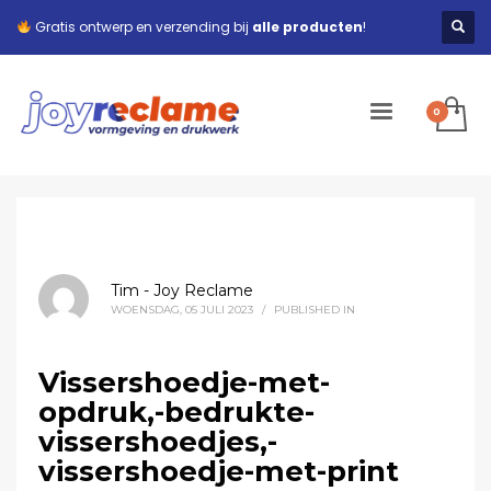
Gratis ontwerp en verzending bij
alle producten
!
Tim - Joy Reclame
WOENSDAG, 05 JULI 2023
/
PUBLISHED IN
Vissershoedje-met-
opdruk,-bedrukte-
vissershoedjes,-
vissershoedje-met-print