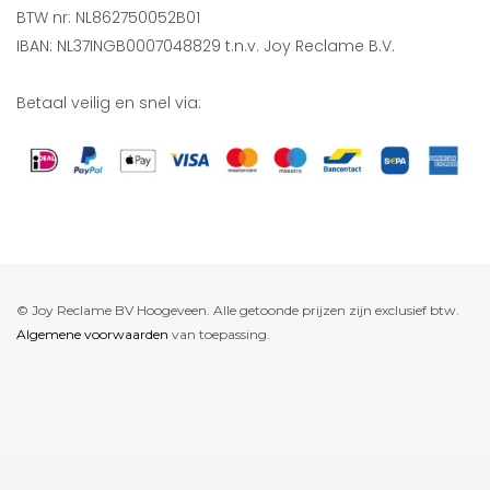
BTW nr: NL862750052B01
IBAN: NL37INGB0007048829 t.n.v. Joy Reclame B.V.
Betaal veilig en snel via:
© Joy Reclame BV Hoogeveen. Alle getoonde prijzen zijn exclusief btw.
Algemene voorwaarden
van toepassing.
De waardering van www.joyreclame.nl bij
WebwinkelKeur Reviews
is