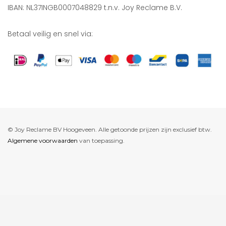
IBAN: NL37INGB0007048829 t.n.v. Joy Reclame B.V.
Betaal veilig en snel via:
© Joy Reclame BV Hoogeveen. Alle getoonde prijzen zijn exclusief btw.
Algemene voorwaarden
van toepassing.
De waardering van www.joyreclame.nl bij
WebwinkelKeur Reviews
is
9.4/10 gebaseerd op 237 reviews.