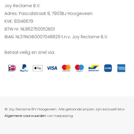
Joy Reclame B.V.
Adres: Pascalstraat 8, 7903BJ Hoogeveen
KVK: 83146679
BTW nr: NL862750052B01
IBAN: NL37INGB0007048829 t.n.v. Joy Reclame B.V.
Betaal veilig en snel via:
© Joy Reclame BV Hoogeveen. Alle getoonde prijzen zijn exclusief btw.
Algemene voorwaarden
van toepassing.