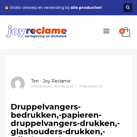
Gratis ontwerp en verzending bij
alle producten
!
Tim - Joy Reclame
DONDERDAG, 08 JUNI 2023
/
PUBLISHED IN
Druppelvangers-
bedrukken,-papieren-
druppelvangers-drukken,-
glashouders-drukken,-