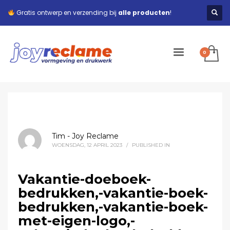
Gratis ontwerp en verzending bij
alle producten
!
Tim - Joy Reclame
WOENSDAG, 12 APRIL 2023
/
PUBLISHED IN
Vakantie-doeboek-
bedrukken,-vakantie-boek-
bedrukken,-vakantie-boek-
met-eigen-logo,-