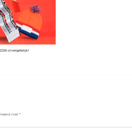
026 onvergetelijk!
arkeerd met
*