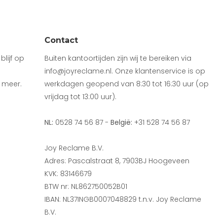
Contact
lijf op
Buiten kantoortijden zijn wij te bereiken via
info@joyreclame.nl. Onze klantenservice is op
 meer.
werkdagen geopend van 8:30 tot 16:30 uur (op
vrijdag tot 13:00 uur).
NL:
0528 74 56 87 -
België:
+31 528 74 56 87
Joy Reclame B.V.
Adres: Pascalstraat 8, 7903BJ Hoogeveen
KVK: 83146679
BTW nr: NL862750052B01
IBAN: NL37INGB0007048829 t.n.v. Joy Reclame
B.V.