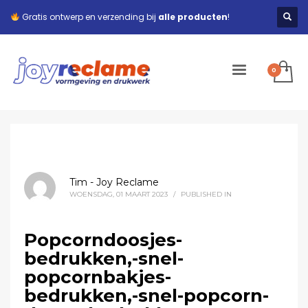
Gratis ontwerp en verzending bij
alle producten
!
Tim - Joy Reclame
WOENSDAG, 01 MAART 2023
/
PUBLISHED IN
Popcorndoosjes-
bedrukken,-snel-
popcornbakjes-
bedrukken,-snel-popcorn-