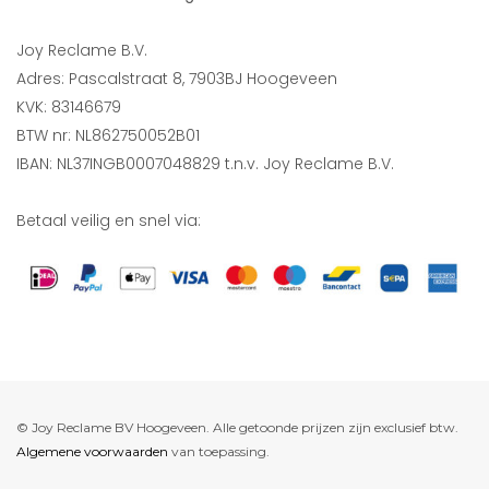
Joy Reclame B.V.
Adres: Pascalstraat 8, 7903BJ Hoogeveen
KVK: 83146679
BTW nr: NL862750052B01
IBAN: NL37INGB0007048829 t.n.v. Joy Reclame B.V.
Betaal veilig en snel via:
© Joy Reclame BV Hoogeveen. Alle getoonde prijzen zijn exclusief btw.
Algemene voorwaarden
van toepassing.