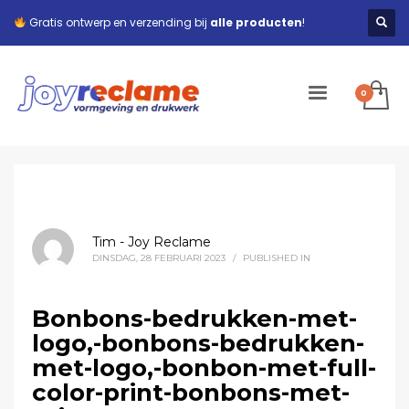
Gratis ontwerp en verzending bij
alle producten
!
Tim - Joy Reclame
DINSDAG, 28 FEBRUARI 2023
/
PUBLISHED IN
Bonbons-bedrukken-met-
logo,-bonbons-bedrukken-
met-logo,-bonbon-met-full-
color-print-bonbons-met-