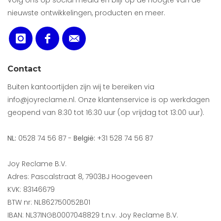
Volg ons op social media en blijf op de hoogte van de
nieuwste ontwikkelingen, producten en meer.
Contact
Buiten kantoortijden zijn wij te bereiken via
info@joyreclame.nl. Onze klantenservice is op werkdagen
geopend van 8:30 tot 16:30 uur (op vrijdag tot 13:00 uur).
NL:
0528 74 56 87 -
België:
+31 528 74 56 87
Joy Reclame B.V.
Adres: Pascalstraat 8, 7903BJ Hoogeveen
KVK: 83146679
BTW nr: NL862750052B01
IBAN: NL37INGB0007048829 t.n.v. Joy Reclame B.V.