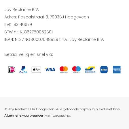
Joy Reclame B.V.
Adres: Pascalstraat 8, 7903BJ Hoogeveen
KVK: 83146679
BTW nr: NL862750052B01
IBAN: NL37INGB0007048829 t.n.v. Joy Reclame B.V.
Betaal veilig en snel via:
© Joy Reclame BV Hoogeveen. Alle getoonde prijzen zijn exclusief btw.
Algemene voorwaarden
van toepassing.