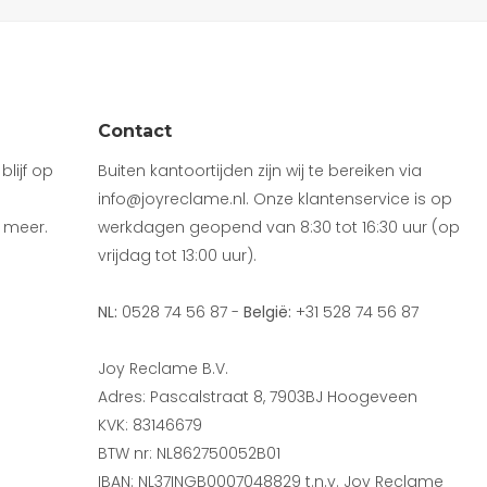
Contact
lijf op
Buiten kantoortijden zijn wij te bereiken via
info@joyreclame.nl. Onze klantenservice is op
 meer.
werkdagen geopend van 8:30 tot 16:30 uur (op
vrijdag tot 13:00 uur).
NL:
0528 74 56 87 -
België:
+31 528 74 56 87
Joy Reclame B.V.
Adres: Pascalstraat 8, 7903BJ Hoogeveen
KVK: 83146679
BTW nr: NL862750052B01
IBAN: NL37INGB0007048829 t.n.v. Joy Reclame