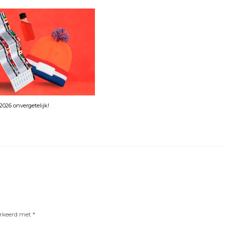
026 onvergetelijk!
arkeerd met
*