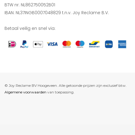
BTW nr: NL862750052B01
IBAN: NL37INGB0007048829 t.n.v. Joy Reclame B.V.
Betaal veilig en snel via:
© Joy Reclame BV Hoogeveen. Alle getoonde prijzen zijn exclusief btw.
Algemene voorwaarden
van toepassing.
De waardering van www.joyreclame.nl bij
WebwinkelKeur Reviews
is