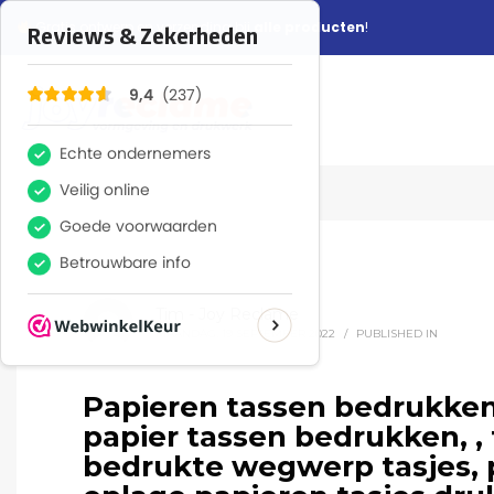
Gratis ontwerp en verzending bij
alle producten
!
Tim - Joy Reclame
MAANDAG, 19 SEPTEMBER 2022
/
PUBLISHED IN
Papieren tassen bedrukken
papier tassen bedrukken, ,
bedrukte wegwerp tasjes, p