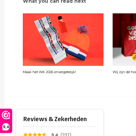
What you can read next
Maak het WK 2026 onvergetelijk!
Wij zijn dé h
Geef een reactie
9,4