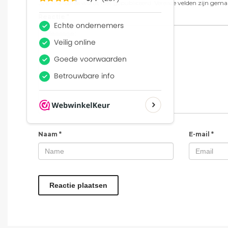
Je e-mailadres wordt niet gepubliceerd.
Vereiste velden zijn gem
Reactie
*
Naam
*
E-mail
*