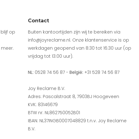
Contact
lijf op
Buiten kantoortijden zijn wij te bereiken via
info@joyreclame.nl. Onze klantenservice is op
 meer.
werkdagen geopend van 8:30 tot 16:30 uur (op
vrijdag tot 13:00 uur).
NL:
0528 74 56 87 -
België:
+31 528 74 56 87
Joy Reclame B.V.
Adres: Pascalstraat 8, 7903BJ Hoogeveen
KVK: 83146679
BTW nr: NL862750052B01
IBAN: NL37INGB0007048829 t.n.v. Joy Reclame
B.V.