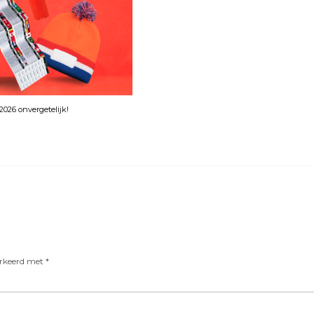
026 onvergetelijk!
arkeerd met
*