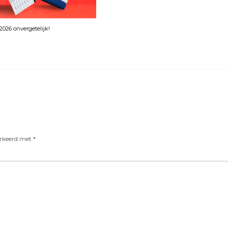
026 onvergetelijk!
arkeerd met
*