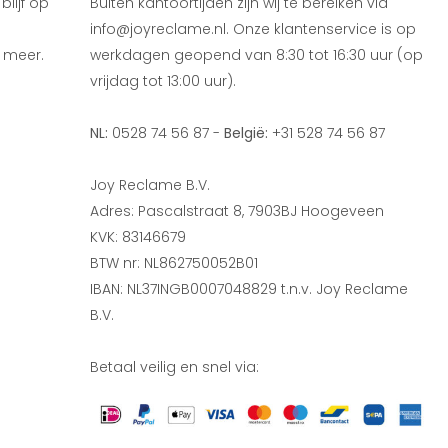
lijf op
Buiten kantoortijden zijn wij te bereiken via
info@joyreclame.nl. Onze klantenservice is op
 meer.
werkdagen geopend van 8:30 tot 16:30 uur (op
vrijdag tot 13:00 uur).
NL:
0528 74 56 87 -
België:
+31 528 74 56 87
Joy Reclame B.V.
Adres: Pascalstraat 8, 7903BJ Hoogeveen
KVK: 83146679
BTW nr: NL862750052B01
IBAN: NL37INGB0007048829 t.n.v. Joy Reclame
B.V.
Betaal veilig en snel via: