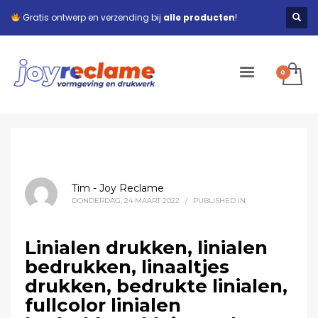
Gratis ontwerp en verzending bij
alle producten
!
Tim - Joy Reclame
DONDERDAG, 24 MAART 2022
/
PUBLISHED IN
Linialen drukken, linialen
bedrukken, linaaltjes
drukken, bedrukte linialen,
fullcolor linialen