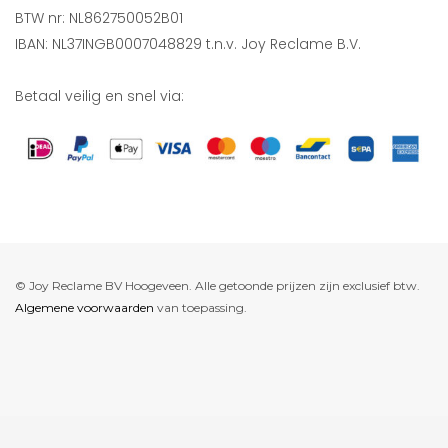
BTW nr: NL862750052B01
IBAN: NL37INGB0007048829 t.n.v. Joy Reclame B.V.
Betaal veilig en snel via:
© Joy Reclame BV Hoogeveen. Alle getoonde prijzen zijn exclusief btw.
Algemene voorwaarden
van toepassing.
De waardering van www.joyreclame.nl bij
WebwinkelKeur Reviews
is